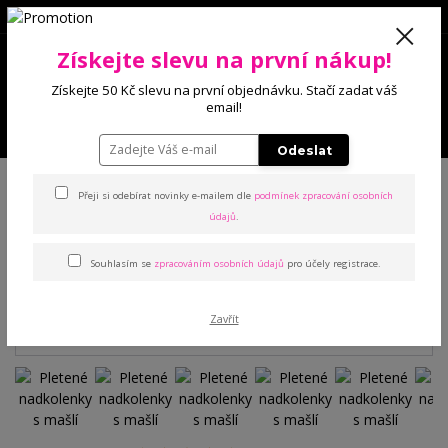
0
Získejte slevu na první nákup!
0 Kč
Získejte 50 Kč slevu na první objednávku. Stačí zadat váš
email!
Menu
Odeslat
Úvod
Punčochové zboží
Nadkolenky
Pletené nadkolenky s mašlí
Přeji si odebírat novinky e-mailem dle
podmínek zpracování osobních
údajů
.
Pletené nadkolenky s mašlí
Souhlasím se
zpracováním osobních údajů
pro účely registrace.
Zavřít