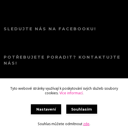
SLEDUJTE NÁS NA FACEBOOKU!
POTŘEBUJETE PORADIT? KONTAKTUJTE
NÁS!
info@kana.love
Tyto webové stránky využívají k poskytování svých služeb soubory
cookies.
Více informací
.
Nastavení
Souhlasím
Souhlas můžete odmítnout
zde
.
Vytvořeno na
Eshop-rychle.cz