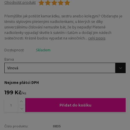
Ohodnotit produkt
Přemýšlíte jak potěšit kamarádku, sestru anebo kolegyni? Obdarujte je
těmito stylovými pletenými nadkolenkami, u kterých se díky
univerzálnímu číslování nemusíte bát, že by nepadly! Pletené
nadkolenky vypadají skvěle k sukním i šatům a dodají jim nádech
svátečnosti. Krásně budou vypadat na vánočních...
celý popis
Dostupnost
Skladem
Barva
Nejsme plátci DPH
199 Kč
/
ks
Přidat do košíku
Číslo produktu:
0835