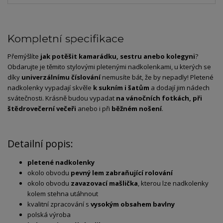
Kompletní specifikace
Přemýšlíte
jak potěšit kamarádku, sestru anebo kolegyni
?
Obdarujte je těmito stylovými pletenými nadkolenkami, u kterých se
díky
univerzálnímu číslování
nemusíte bát, že by nepadly! Pletené
nadkolenky vypadají skvěle
k sukním i šatům
a dodají jim nádech
svátečnosti. Krásně budou vypadat
na vánočních fotkách, při
štědrovečerní večeři
anebo i při
běžném nošení
.
Detailní popis:
pletené nadkolenky
okolo obvodu
pevný lem zabraňující rolování
okolo obvodu
zavazovací mašlička
, kterou lze nadkolenky
kolem stehna utáhnout
kvalitní zpracování s
vysokým obsahem bavlny
polská výroba