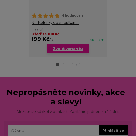
4 hodnocení
Nadkolenky s bambulkama
Vánoční nadko
299 Kč
Ušetříte 100 Kč
199 Kč
219 Kč
/
ks
Skladem
/
ks
Zvolit variantu
Zv
Nepropásněte novinky, akce
a slevy!
Můžete se kdykoliv odhlásit. Zasíláme jednou za 14 dní.
Přihlásit se