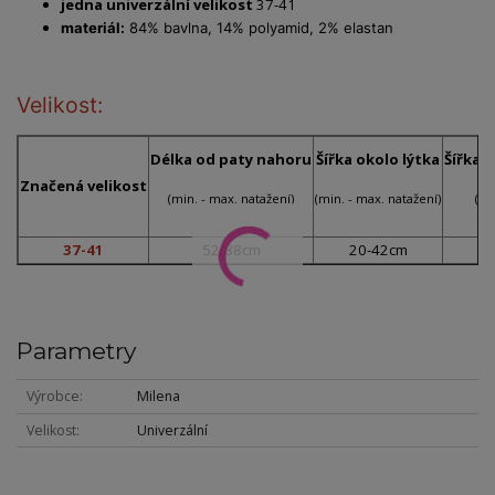
jedna univerzální velikost
37-41
materiál:
84% bavlna, 14% polyamid, 2% elastan
Velikost:
Délka od paty nahoru
Šířka okolo lýtka
Šířka 
Značená velikost
(min. - max. natažení)
(min. - max. natažení)
(mi
37-41
52-88cm
20-42cm
Parametry
Výrobce
Milena
Velikost
Univerzální