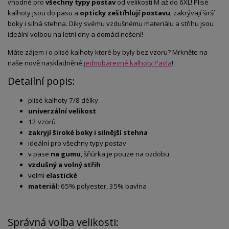
vhodné pro
všechny typy postav
od velikosti M až do 6XL! Plisé
kalhoty jsou do pasu a
opticky zeštíhlují postavu
, zakrývají širší
boky i silná stehna. Díky svému vzdušnému materiálu a střihu jsou
ideální volbou na letní dny a domácí nošení!
Máte zájem i o plisé kalhoty které by byly bez vzoru? Mrkněte na
naše nově naskladněné
jednobarevné kalhoty Pavla
!
Detailní popis:
plisé kalhoty 7/8 délky
univerzální velikost
12 vzorů
zakryjí široké boky i silnější stehna
ideální pro všechny typy postav
v pase
na gumu
, šňůrka je pouze na ozdobu
vzdušný a volný střih
velmi
elastické
materiál:
65% polyester, 35% bavlna
Správná volba velikosti: