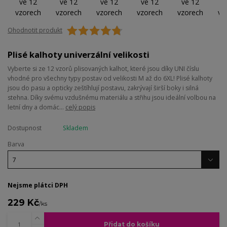
Ohodnotit produkt
Plisé kalhoty univerzální velikosti
Vyberte si ze 12 vzorů plisovaných kalhot, které jsou díky UNI číslu
vhodné pro všechny typy postav od velikosti M až do 6XL! Plisé kalhoty
jsou do pasu a opticky zeštíhlují postavu, zakrývají širší boky i silná
stehna. Díky svému vzdušnému materiálu a střihu jsou ideální volbou na
letní dny a domác...
celý popis
Dostupnost
Skladem
Barva
Nejsme plátci DPH
229 Kč
/
ks
Přidat do košíku