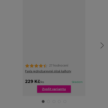
27 hodnocení
Pavla jednobarevné plisé kalhoty
Meghan 3/4 leg
229 Kč
199 Kč
/
ks
Skladem
/
ks
Zvolit variantu
Zv