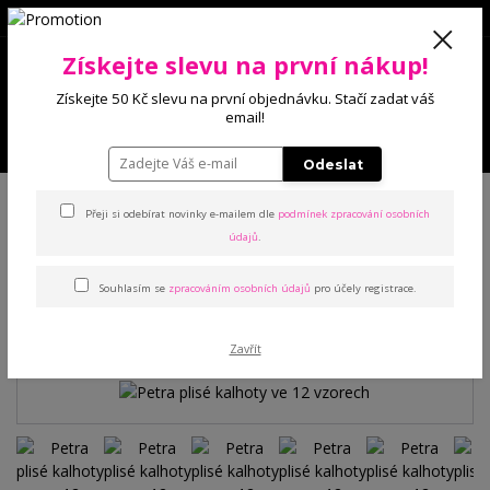
0
Získejte slevu na první nákup!
0 Kč
Získejte 50 Kč slevu na první objednávku. Stačí zadat váš
email!
Menu
Odeslat
Úvod
Kalhoty a legíny
Kalhoty
Petra plisé kalhoty ve 12 vzorech
Přeji si odebírat novinky e-mailem dle
podmínek zpracování osobních
údajů
.
Petra plisé kalhoty ve 12
Souhlasím se
zpracováním osobních údajů
pro účely registrace.
vzorech
Zavřít