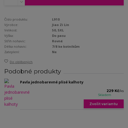
Číslo produktu:
L910
Výrobce:
Jiao Zi Lin
Velikost:
50, 5XL
Výška:
Do pasu
Střih nohavic:
Rovné
Délka nohavic:
7/8 ke kotníkům
Zateplení:
Ne
Do oblíbených
Podobné produkty
Pavla jednobarevné plisé kalhoty
229 Kč
/
ks
Skladem
Zvolit variantu