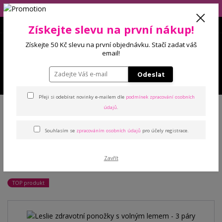
Eshop má dovolenou (10.-14.8), balíčky budeme odesílat 17.8.2026!
Získejte slevu na první nákup!
0
Získejte 50 Kč slevu na první objednávku. Stačí zadat váš
0 Kč
email!
Odeslat
Menu
Přeji si odebírat novinky e-mailem dle
podmínek zpracování osobních
Úvod
Punčochové zboží
Ponožky
Leslie zdravotní ponožky s
údajů
.
volným lemem - 3 páry
Souhlasím se
zpracováním osobních údajů
pro účely registrace.
Leslie zdravotní ponožky s
Zavřít
volným lemem - 3 páry
TOP produkt