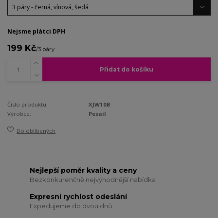
Nejsme plátci DPH
199 Kč
/
3 páry
Přidat do košíku
Číslo produktu:
XJW10B
Výrobce:
Pesail
Do oblíbených
Nejlepší poměr kvality a ceny
Bezkonkurenčně nejvýhodnější nabídka
Expresní rychlost odeslání
Expedujeme do dvou dnů