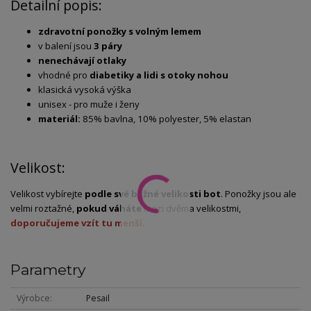
Detailní popis:
zdravotní ponožky s volným lemem
v balení jsou
3 páry
nenechávají otlaky
vhodné pro
diabetiky a lidi s otoky nohou
klasická vysoká výška
unisex - pro muže i ženy
materiál:
85% bavlna, 10% polyester, 5% elastan
Velikost:
Velikost vybírejte
podle své běžné velikosti bot
. Ponožky jsou ale
velmi roztažné,
pokud váháte
mezi dvěma velikostmi,
doporučujeme vzít tu menší
.
Parametry
Výrobce
Pesail