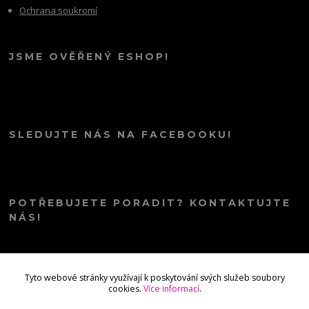
Ochrana soukromí
JSME OVĚŘENÝ ESHOP!
SLEDUJTE NÁS NA FACEBOOKU!
POTŘEBUJETE PORADIT? KONTAKTUJTE
NÁS!
info@kana.love
Tyto webové stránky využívají k poskytování svých služeb soubory
cookies.
Více informací
.