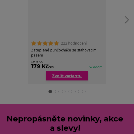
222 hodnocení
Zateplené punčocháče se stahovacím
Amy stahovací
pasem
cena od
179 Kč
179 Kč
/
ks
Skladem
/
ks
Zvolit variantu
Zv
Nepropásněte novinky, akce
a slevy!