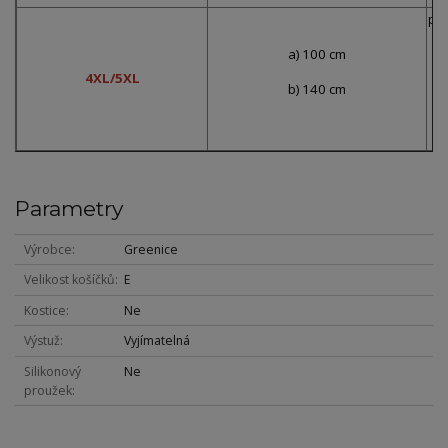
pře
a) 100 cm
4XL/5XL
b) 140 cm
p
Parametry
Výrobce
Greenice
Velikost košíčků
E
Kostice
Ne
Výstuž
Vyjímatelná
Silikonový
Ne
proužek