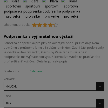
Ohodnotit produkt
Podprsenka s vyjímatelnou výstuží
Pohodlná podprsenka pro plný dekolt zajistí oporu prsům díky svému
pevnému a pružnému lemu a širokým ramínkům. Zadní část podprsenky
je vysoká a uleví tak zátěži, kterou by Vaše záda musela nést.
Podprsenka má vyjímatelnou výstuž, kterou lze vyndat na praní anebo
pro "zvětšení" košíčku. Detailní p...
celý popis
Dostupnost
Skladem
Velikost
Barva