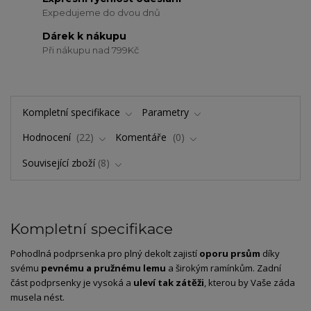
Expedujeme do dvou dnů
Dárek k nákupu
Při nákupu nad 799Kč
Kompletní specifikace
Parametry
Hodnocení
22
Komentáře
0
Související zboží
8
Kompletní specifikace
Pohodlná podprsenka pro plný dekolt zajistí
oporu prsům
díky
svému
pevnému a pružnému lemu
a širokým ramínkům. Zadní
část podprsenky je vysoká a
uleví tak zátěži
, kterou by Vaše záda
musela nést.