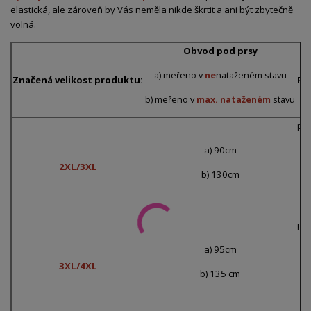
elastická, ale zároveň by Vás neměla nikde škrtit a ani být zbytečně
volná.
Obvod pod prsy
a) meřeno v
ne
nataženém stavu
Značená velikost produktu:
Pr
b) meřeno v
max. nataženém
stavu
pře
a) 90cm
2XL/3XL
b) 130cm
p
pře
a) 95cm
3XL/4XL
b) 135 cm
p