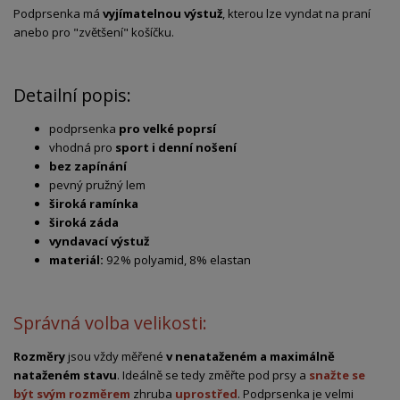
Podprsenka má
vyjímatelnou výstuž
, kterou lze vyndat na praní
anebo pro "zvětšení" košíčku.
Detailní popis:
podprsenka
pro velké poprsí
vhodná pro
sport i denní nošení
bez zapínání
pevný pružný lem
široká ramínka
široká záda
vyndavací výstuž
materiál:
92% polyamid, 8% elastan
Správná volba velikosti:
Rozměry
jsou vždy měřené
v nenataženém a maximálně
nataženém stavu
. Ideálně se tedy změřte pod prsy a
snažte se
být svým rozměrem
zhruba
uprostřed
. Podprsenka je velmi