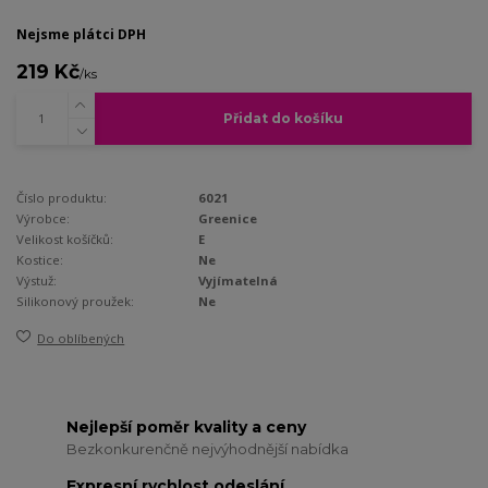
Nejsme plátci DPH
219 Kč
/
ks
Přidat do košíku
Číslo produktu:
6021
Výrobce:
Greenice
Velikost košíčků:
E
Kostice:
Ne
Výstuž:
Vyjímatelná
Silikonový proužek:
Ne
Do oblíbených
Nejlepší poměr kvality a ceny
Bezkonkurenčně nejvýhodnější nabídka
Expresní rychlost odeslání