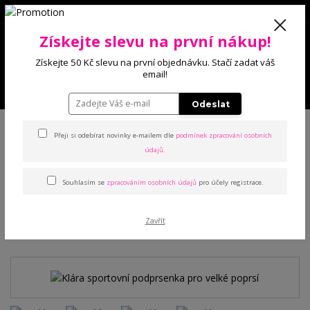
0
Získejte slevu na první nákup!
0 Kč
Získejte 50 Kč slevu na první objednávku. Stačí zadat váš
email!
Menu
Odeslat
Úvod
Podprsenky
Sportovní
Klára sportovní podprsenka pro velké
poprsí
Přeji si odebírat novinky e-mailem dle
podmínek zpracování osobních
údajů
.
Klára sportovní podprsenka
Souhlasím se
zpracováním osobních údajů
pro účely registrace.
pro velké poprsí
Zavřít
TOP produkt