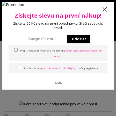
0
Získejte slevu na první nákup!
0 Kč
Získejte 50 Kč slevu na první objednávku. Stačí zadat váš
email!
Menu
Odeslat
Úvod
Podprsenky
Sportovní
Klára sportovní podprsenka pro velké
poprsí
Přeji si odebírat novinky e-mailem dle
podmínek zpracování osobních
údajů
.
Klára sportovní podprsenka
Souhlasím se
zpracováním osobních údajů
pro účely registrace.
pro velké poprsí
Zavřít
TOP produkt