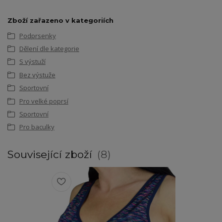
Zboží zařazeno v kategoriích
Podprsenky
Dělení dle kategorie
S výstuží
Bez výstuže
Sportovní
Pro velké poprsí
Sportovní
Pro baculky
Související zboží
8