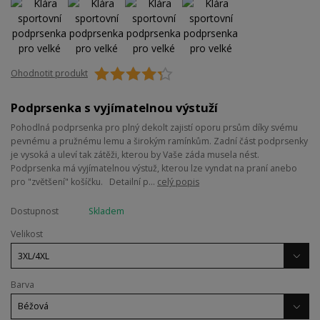
Ohodnotit produkt
Podprsenka s vyjímatelnou výstuží
Pohodlná podprsenka pro plný dekolt zajistí oporu prsům díky svému
pevnému a pružnému lemu a širokým ramínkům. Zadní část podprsenky
je vysoká a uleví tak zátěži, kterou by Vaše záda musela nést.
Podprsenka má vyjímatelnou výstuž, kterou lze vyndat na praní anebo
pro "zvětšení" košíčku. Detailní p...
celý popis
Dostupnost
Skladem
Velikost
Barva