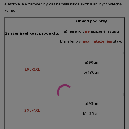
elastická, ale zároveň by Vás neměla nikde škrtit a ani být zbytečně
volná.
Obvod pod prsy
a) meřeno v
ne
nataženém stavu
Značená velikost produktu:
Pr
b) meřeno v
max. nataženém
stavu
pře
a) 90cm
2XL/3XL
b) 130cm
p
pře
a) 95cm
3XL/4XL
b) 135 cm
p