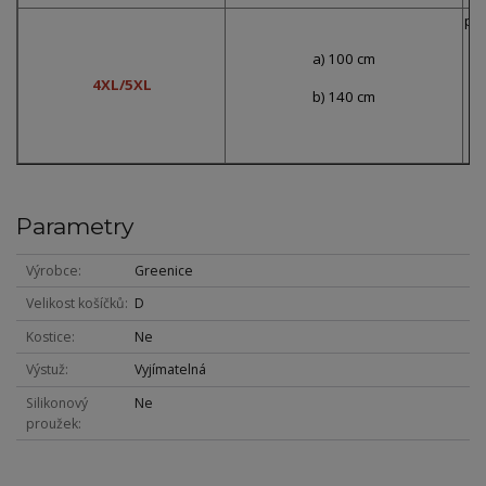
pře
a) 100 cm
4XL/5XL
b) 140 cm
p
Parametry
Výrobce
Greenice
Velikost košíčků
D
Kostice
Ne
Výstuž
Vyjímatelná
Silikonový
Ne
proužek