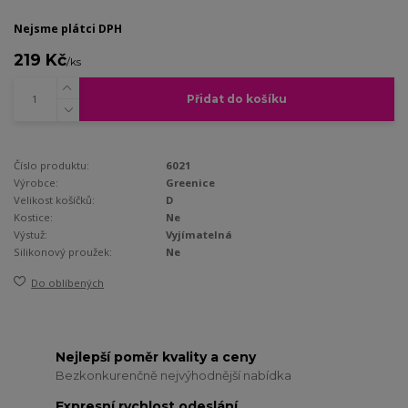
Nejsme plátci DPH
219 Kč
/
ks
Přidat do košíku
Číslo produktu:
6021
Výrobce:
Greenice
Velikost košíčků:
D
Kostice:
Ne
Výstuž:
Vyjímatelná
Silikonový proužek:
Ne
Do oblíbených
Nejlepší poměr kvality a ceny
Bezkonkurenčně nejvýhodnější nabídka
Expresní rychlost odeslání