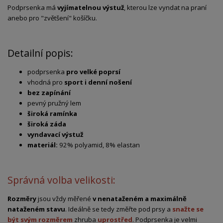
Podprsenka má
vyjímatelnou výstuž
, kterou lze vyndat na praní
anebo pro "zvětšení" košíčku.
Detailní popis:
podprsenka
pro velké poprsí
vhodná pro
sport i denní nošení
bez zapínání
pevný pružný lem
široká ramínka
široká záda
vyndavací výstuž
materiál:
92% polyamid, 8% elastan
Správná volba velikosti:
Rozměry
jsou vždy měřené
v nenataženém a maximálně
nataženém stavu
. Ideálně se tedy změřte pod prsy a
snažte se
být svým rozměrem
zhruba
uprostřed
. Podprsenka je velmi