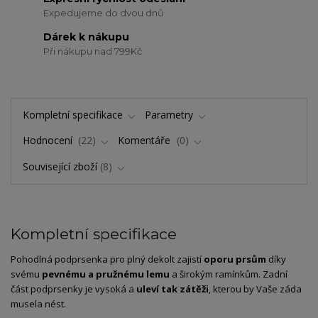
Expedujeme do dvou dnů
Dárek k nákupu
Při nákupu nad 799Kč
Kompletní specifikace
Parametry
Hodnocení
22
Komentáře
0
Související zboží
8
Kompletní specifikace
Pohodlná podprsenka pro plný dekolt zajistí
oporu prsům
díky
svému
pevnému a pružnému lemu
a širokým ramínkům. Zadní
část podprsenky je vysoká a
uleví tak zátěži
, kterou by Vaše záda
musela nést.