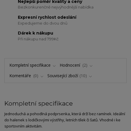
Nejlepší poměr kvality a ceny
Bezkonkurenčně nejvýhodnější nabídka
Expresní rychlost odeslání
Expedujeme do dvou dnů
Dárek k nákupu
Při nákupu nad 799Kč
Kompletní specifikace
Hodnocení
2
Komentáře
0
Související zboží
10
Kompletní specifikace
Jednoduchá a pohodlná podprsenka, která drží bez ramínek. Ideální
do halenek s lodičkovými výstřihy, letních tílek či šatů. Vhodné i ke
sportovním aktivitám.