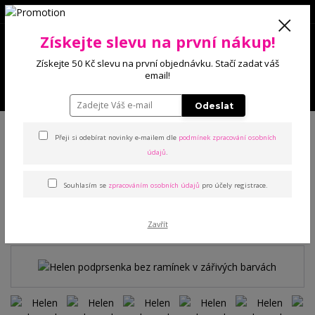
0
Získejte slevu na první nákup!
0 Kč
Získejte 50 Kč slevu na první objednávku. Stačí zadat váš
email!
Menu
Odeslat
Úvod
Podprsenky
S výstuží
Helen podprsenka bez ramínek v
zářivých barvách
Přeji si odebírat novinky e-mailem dle
podmínek zpracování osobních
údajů
.
Helen podprsenka bez
Souhlasím se
zpracováním osobních údajů
pro účely registrace.
ramínek v zářivých barvách
Zavřít