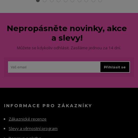
Nepropásněte novinky, akce
a slevy!
Můžete se kdykoliv odhlásit. Zasíláme jednou za 14 dní.
Přihlásit se
INFORMACE PRO ZÁKAZNÍKY
Zákaznické recenze
Slevy a věrnostní program