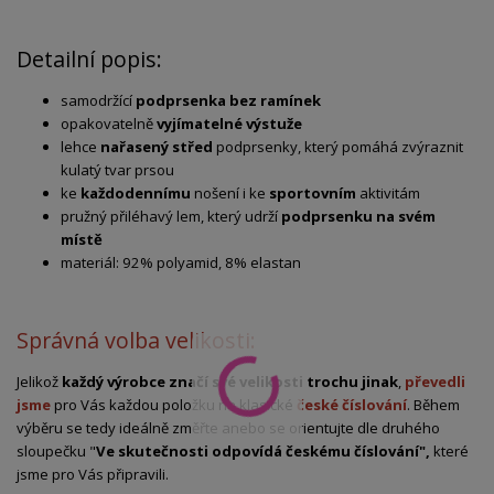
Detailní popis:
samodržící
podprsenka bez ramínek
opakovatelně
vyjímatelné výstuže
lehce
nařasený střed
podprsenky, který pomáhá zvýraznit
kulatý tvar prsou
ke
každodennímu
nošení i ke
sportovním
aktivitám
pružný přiléhavý lem, který udrží
podprsenku na svém
místě
materiál: 92% polyamid, 8% elastan
Správná volba velikosti:
Jelikož
každý výrobce značí své velikosti trochu jinak
,
převedli
jsme
pro Vás každou položku na klasické
české číslování
. Během
výběru se tedy ideálně změřte anebo se orientujte dle druhého
sloupečku "
Ve skutečnosti odpovídá českému číslování",
které
jsme pro Vás připravili.