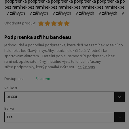
Ohodnotit produkt
Podprsenka střihu bandeau
Jednoduchá a pohodlná podprsenka, která drží bez ramínek. Ideální do
halenek s lodičkovými výstřihy, letních tílek či šatů. Vhodné i ke
sportovním aktivitám. Detailní popis: samodržící podprsenka bez
ramínek opakovatelně vyjímatelné výstuže lehce nařasený
střed podprsenky, který pomáhá zvýraznit...
celý popis
Dostupnost
Skladem
Velikost
Barva