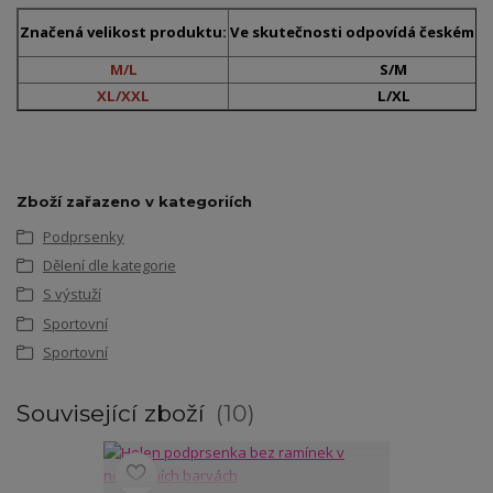
Značená velikost produktu:
Ve skutečnosti odpovídá českému č
M/L
S/M
XL/XXL
L/XL
Zboží zařazeno v kategoriích
Podprsenky
Dělení dle kategorie
S výstuží
Sportovní
Sportovní
Související zboží
10