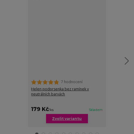
7 hodnocení
Helen podprsenka bez ramínek v
Helen podprs
neutrálních barvách
zářivých barvá
179 Kč
179 Kč
/
ks
Skladem
/
ks
Zvolit variantu
Zv