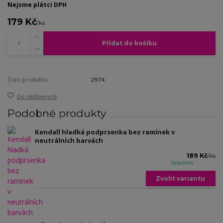
Nejsme plátci DPH
179 Kč
/
ks
Přidat do košíku
Číslo produktu:
2974
Do oblíbených
Podobné produkty
Kendall hladká podprsenka bez ramínek v
neutrálních barvách
189 Kč
/
ks
Skladem
Zvolit variantu