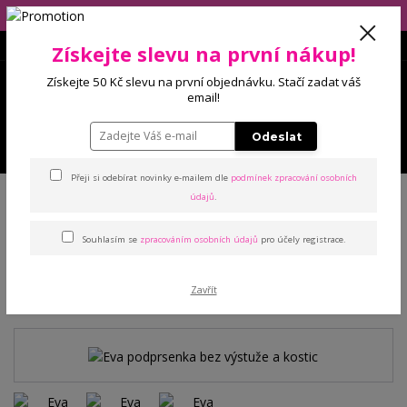
Eshop má dovolenou (10.-14.8), balíčky budeme odesílat 17.8.2026!
Získejte slevu na první nákup!
0
Získejte 50 Kč slevu na první objednávku. Stačí zadat váš
0 Kč
email!
Odeslat
Menu
Přeji si odebírat novinky e-mailem dle
podmínek zpracování osobních
Úvod
Podprsenky
Bez výstuže
Eva podprsenka bez výstuže a kostic
údajů
.
Souhlasím se
zpracováním osobních údajů
pro účely registrace.
Eva podprsenka bez výstuže
a kostic
Zavřít