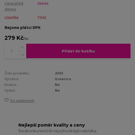
Cena před
358 Kč
slevou
Ušetříte
79 Kč
Nejsme plátci DPH
279 Kč
/
ks
Přidat do košíku
Číslo produktu:
2363
Výrobce:
Greenice
Kostice:
Ne
Výstuž:
Ne
Do oblíbených
Nejlepší poměr kvality a ceny
Bezkonkurenčně nejvýhodnější nabídka