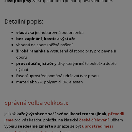
část pod prsy
zajišťují stabilitu a pomáhají nést váhu ňader.
Detailní popis:
elastická
jednobarevná podprsenka
bez zapínání, kostic a výstuže
vhodná na sport i běžné nošení
široká ramínka
a vystužená část pod prsy pro pevnější
oporu
provzdušňující zóny
díky kterým může pokožka dobře
dýchat
řasení uprostřed pomáhá udržovat tvar prsou
materiál:
92% polyamid, 8% elastan
Správná volba velikosti:
Jelikož
každý výrobce značí své velikosti trochu jinak
,
převedli
jsme
pro Vás každou položku na klasické
české číslování
. Během
výběru
se ideálně změřte
a snažte se být
uprostřed mezi