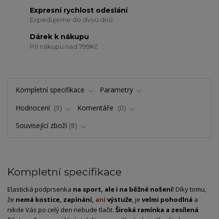
Expresní rychlost odeslání
Expedujeme do dvou dnů
Dárek k nákupu
Při nákupu nad 799Kč
Kompletní specifikace
Parametry
Hodnocení
9
Komentáře
0
Související zboží
8
Kompletní specifikace
Elastická podprsenka
na sport, ale i na běžné nošení
! Díky tomu,
že
nemá kostice, zapínání,
ani
výstuže
, je
velmi pohodlná
a
nikde Vás po celý den nebude tlačit.
Široká ramínka a zesílená