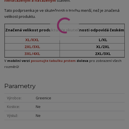
nenataženým a nataženým
stavem.
Tato podprsenka je ve skutečnosti o trochu menší, než je značená
velikost produktu.
Značená velikost produktu:
Ve skutečnosti odpovídá českému č
XL/XXL
L/XL
2XL/3XL
XL/2XL
3XL/4XL
2XL/3XL
V
mobilní verzi
posunujte tabulku prstem
doleva
pro zobrazení všech
rozměrů!
Parametry
Výrobce
Greenice
Kostice
Ne
Výstuž
Ne