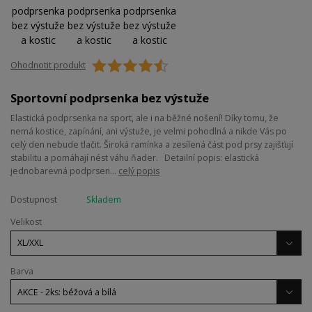
Ohodnotit produkt
Sportovní podprsenka bez výstuže
Elastická podprsenka na sport, ale i na běžné nošení! Díky tomu, že
nemá kostice, zapínání, ani výstuže, je velmi pohodlná a nikde Vás po
celý den nebude tlačit. Široká ramínka a zesílená část pod prsy zajišťují
stabilitu a pomáhají nést váhu ňader. Detailní popis: elastická
jednobarevná podprsen...
celý popis
Dostupnost
Skladem
Velikost
Barva