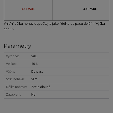
4XL/5XL
4XL/5XL
Vnitřní délku nohavic spočítejte jako "délka od pasu dolů" - "výška
sedu".
Parametry
Výrobce
S&L
Velikost
40, L
Výška
Do pasu
Střih nohavic
Slim
Délka nohavic
Zcela dlouhé
Zateplení
Ne