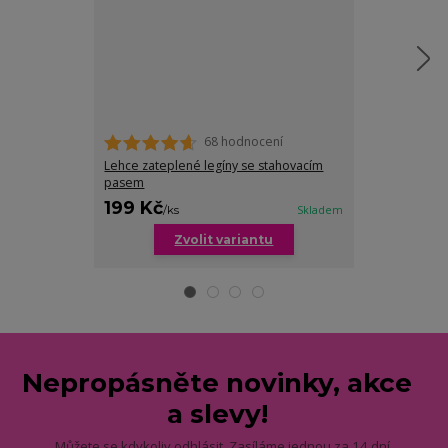
68 hodnocení
Lehce zateplené legíny se stahovacím
Emery třičtvrte
pasem
plnoštíhlé žen
199 Kč
189 Kč
/
ks
Skladem
/
ks
Zvolit variantu
Zv
Nepropásněte novinky, akce
a slevy!
Můžete se kdykoliv odhlásit. Zasíláme jednou za 14 dní.