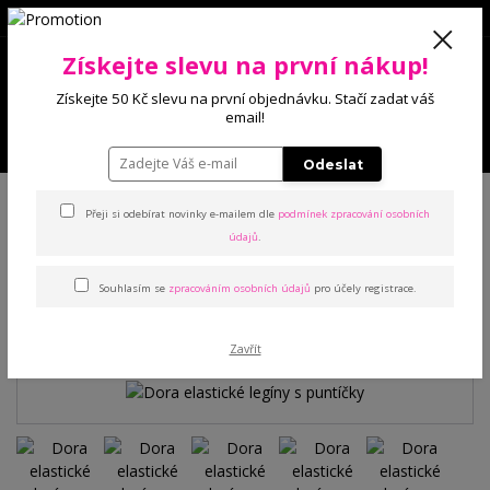
0
Získejte slevu na první nákup!
0 Kč
Získejte 50 Kč slevu na první objednávku. Stačí zadat váš
email!
Menu
Odeslat
Úvod
Kalhoty a legíny
Legíny
Dora elastické legíny s puntíčky
Přeji si odebírat novinky e-mailem dle
podmínek zpracování osobních
údajů
.
Dora elastické legíny s
Souhlasím se
zpracováním osobních údajů
pro účely registrace.
puntíčky
Zavřít