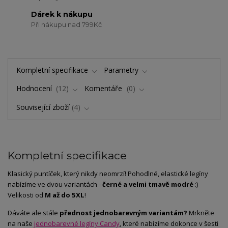
Dárek k nákupu
Při nákupu nad 799Kč
Kompletní specifikace
Parametry
Hodnocení
12
Komentáře
0
Související zboží
4
Kompletní specifikace
Klasický puntíček, který nikdy neomrzí! Pohodlné, elastické legíny
nabízíme ve dvou variantách -
černé a velmi tmavě modré
:)
Velikosti od
M až do 5XL
!
Dáváte ale stále
přednost jednobarevným variantám?
Mrkněte
na naše
jednobarevné legíny Candy
, které nabízíme dokonce v šesti