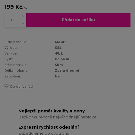
199 Kč
/
ks
Přidat do košíku
Číslo produktu:
MA-01
Výrobce:
S&L
Velikost:
40, L
Výška:
Do pasu
Střih nohavic:
Slim
Délka nohavic:
Zcela dlouhé
Zateplení:
Ne
Do oblíbených
Nejlepší poměr kvality a ceny
Bezkonkurenčně nejvýhodnější nabídka
Expresní rychlost odeslání
Expedujeme do dvou dnů