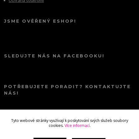
Ochrana soukromí
JSME OVĚŘENÝ ESHOP!
SLEDUJTE NÁS NA FACEBOOKU!
POTŘEBUJETE PORADIT? KONTAKTUJTE
NÁS!
info@kana.love
Tyto webové stránky využívají k poskytování svých služeb soubory
cookies.
Více informací
.