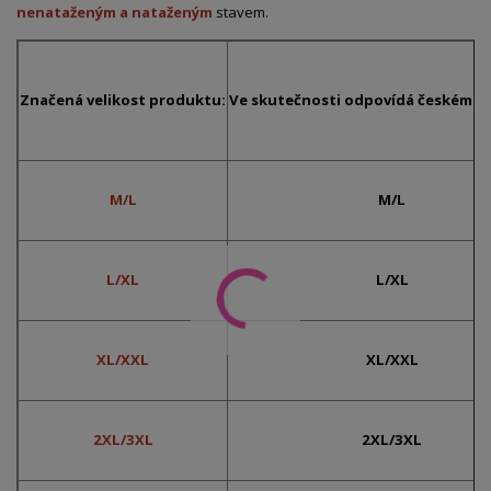
nenataženým a nataženým
stavem.
Značená velikost produktu:
Ve skutečnosti odpovídá českému č
M/L
M/L
L/XL
L/XL
XL/XXL
XL/XXL
2XL/3XL
2XL/3XL