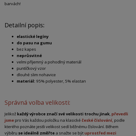
barvách!
Detailní popis:
elastické legíny
do pasu na gumu
bez kapes
neprůsvitné
velmi příjemný a pohodlný materiál
puntíčkový vzor
dlouhé slim nohavice
materiál:
95% polyester, 5% elastan
Správná volba velikosti:
Jelikož
každý výrobce značí své velikosti trochu jinak
,
převedli
jsme
pro Vás každou položku na klasické
české číslování,
podle
kterého poznáte jestli velikost sedí běžnému číslování. Během
výběru
se ideálně změřte
a snažte se být
uprostřed mezi