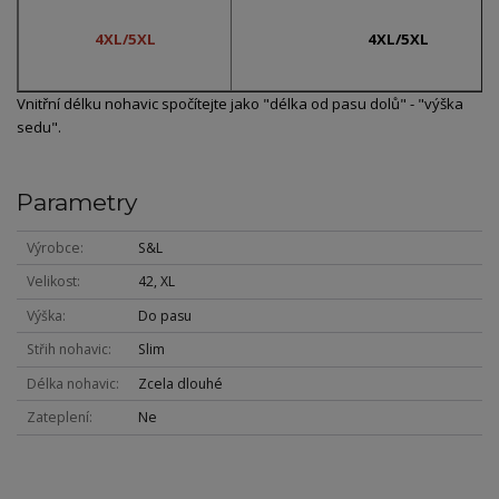
4XL/5XL
4XL/5XL
Vnitřní délku nohavic spočítejte jako "délka od pasu dolů" - "výška
sedu".
Parametry
Výrobce
S&L
Velikost
42, XL
Výška
Do pasu
Střih nohavic
Slim
Délka nohavic
Zcela dlouhé
Zateplení
Ne