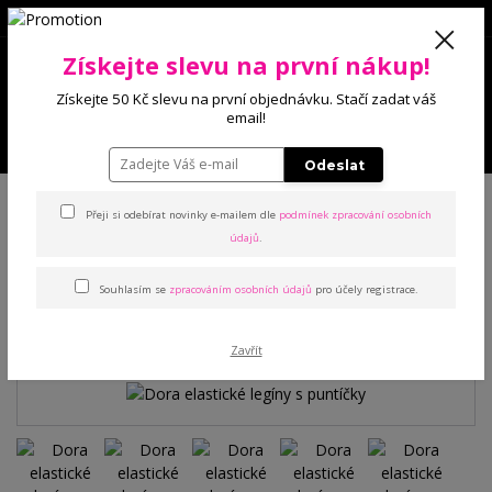
0
Získejte slevu na první nákup!
0 Kč
Získejte 50 Kč slevu na první objednávku. Stačí zadat váš
email!
Menu
Odeslat
Úvod
Kalhoty a legíny
Legíny
Dora elastické legíny s puntíčky
Přeji si odebírat novinky e-mailem dle
podmínek zpracování osobních
údajů
.
Dora elastické legíny s
Souhlasím se
zpracováním osobních údajů
pro účely registrace.
puntíčky
Zavřít