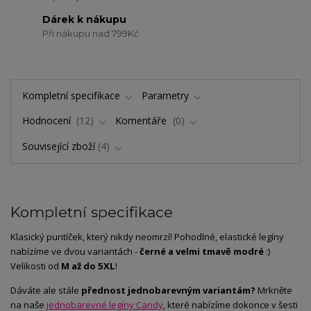
Dárek k nákupu
Při nákupu nad 799Kč
Kompletní specifikace
Parametry
Hodnocení
12
Komentáře
0
Související zboží
4
Kompletní specifikace
Klasický puntíček, který nikdy neomrzí! Pohodlné, elastické legíny
nabízíme ve dvou variantách -
černé a velmi tmavě modré
:)
Velikosti od
M až do 5XL
!
Dáváte ale stále
přednost jednobarevným variantám?
Mrkněte
na naše
jednobarevné legíny Candy
, které nabízíme dokonce v šesti