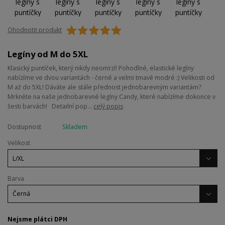
Ohodnotit produkt
Legíny od M do 5XL
Klasický puntíček, který nikdy neomrzí! Pohodlné, elastické legíny
nabízíme ve dvou variantách - černé a velmi tmavě modré :) Velikosti od
M až do 5XL! Dáváte ale stále přednost jednobarevným variantám?
Mrkněte na naše jednobarevné legíny Candy, které nabízíme dokonce v
šesti barvách! Detailní pop...
celý popis
Dostupnost
Skladem
Velikost
Barva
Nejsme plátci DPH