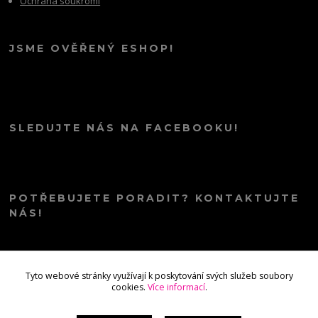
Ochrana soukromí
JSME OVĚŘENÝ ESHOP!
SLEDUJTE NÁS NA FACEBOOKU!
POTŘEBUJETE PORADIT? KONTAKTUJTE
NÁS!
info@kana.love
Tyto webové stránky využívají k poskytování svých služeb soubory
cookies.
Více informací
.