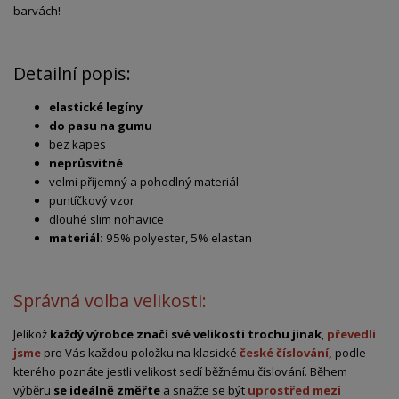
barvách!
Detailní popis:
elastické legíny
do pasu na gumu
bez kapes
neprůsvitné
velmi příjemný a pohodlný materiál
puntíčkový vzor
dlouhé slim nohavice
materiál:
95% polyester, 5% elastan
Správná volba velikosti:
Jelikož
každý výrobce značí své velikosti trochu jinak
,
převedli
jsme
pro Vás každou položku na klasické
české číslování,
podle
kterého poznáte jestli velikost sedí běžnému číslování. Během
výběru
se ideálně změřte
a snažte se být
uprostřed mezi