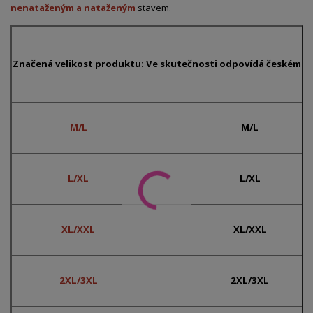
nenataženým a nataženým
stavem.
Značená velikost produktu:
Ve skutečnosti odpovídá českému č
M/L
M/L
L/XL
L/XL
XL/XXL
XL/XXL
2XL/3XL
2XL/3XL