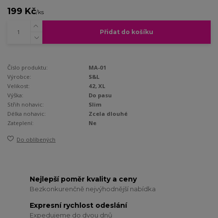
199 Kč
/
ks
Přidat do košíku
Číslo produktu:
MA-01
Výrobce:
S&L
Velikost:
42, XL
Výška:
Do pasu
Střih nohavic:
Slim
Délka nohavic:
Zcela dlouhé
Zateplení:
Ne
Do oblíbených
Nejlepší poměr kvality a ceny
Bezkonkurenčně nejvýhodnější nabídka
Expresní rychlost odeslání
Expedujeme do dvou dnů