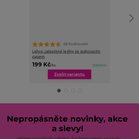
68 hodnocení
Lehce zateplené legíny se stahovacím
Emery třičtvrte
pasem
plnoštíhlé žen
199 Kč
189 Kč
/
ks
Skladem
/
ks
Zvolit variantu
Zv
Nepropásněte novinky, akce
a slevy!
Můžete se kdykoliv odhlásit. Zasíláme jednou za 14 dní.