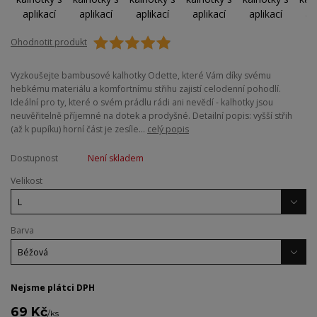
Ohodnotit produkt
Vyzkoušejte bambusové kalhotky Odette, které Vám díky svému
hebkému materiálu a komfortnímu střihu zajistí celodenní pohodlí.
Ideální pro ty, které o svém prádlu rádi ani nevědí - kalhotky jsou
neuvěřitelně příjemné na dotek a prodyšné. Detailní popis: vyšší střih
(až k pupíku) horní část je zesíle...
celý popis
Dostupnost
Není skladem
Velikost
Barva
Nejsme plátci DPH
69 Kč
/
ks