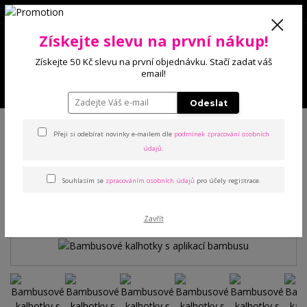
0
Získejte slevu na první nákup!
0 Kč
Získejte 50 Kč slevu na první objednávku. Stačí zadat váš
email!
Menu
Odeslat
Úvod
Kalhotky
Bambusové
Bambusové kalhotky s aplikací bambusu
Přeji si odebírat novinky e-mailem dle
podmínek zpracování osobních
údajů
.
Bambusové kalhotky s
Souhlasím se
zpracováním osobních údajů
pro účely registrace.
aplikací bambusu
Zavřít