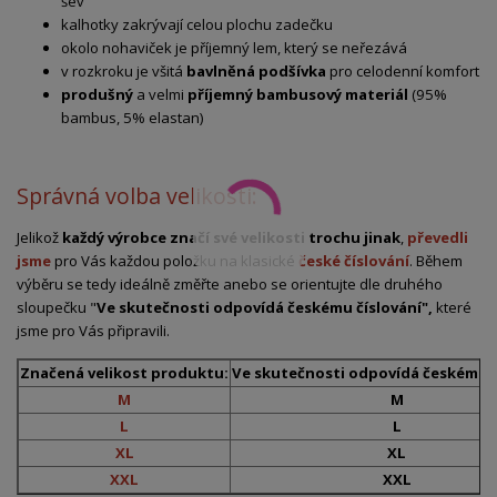
šev
kalhotky zakrývají celou plochu zadečku
okolo nohaviček je příjemný lem, který se neřezává
v rozkroku je všitá
bavlněná podšívka
pro celodenní komfort
produšný
a velmi
příjemný bambusový materiál
(95%
bambus, 5% elastan)
Správná volba velikosti:
Jelikož
každý výrobce značí své velikosti trochu jinak
,
převedli
jsme
pro Vás každou položku na klasické
české číslování
. Během
výběru se tedy ideálně změřte anebo se orientujte dle druhého
sloupečku "
Ve skutečnosti odpovídá českému číslování",
které
jsme pro Vás připravili.
Značená velikost produktu:
Ve skutečnosti odpovídá českému č
M
M
L
L
XL
XL
XXL
XXL