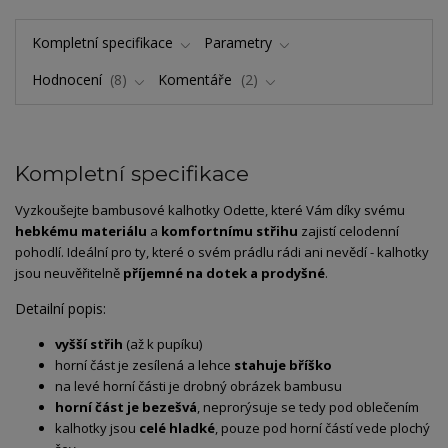
Kompletní specifikace
Parametry
Hodnocení
8
Komentáře
2
Kompletní specifikace
Vyzkoušejte bambusové kalhotky Odette, které Vám díky svému
hebkému materiálu
a
komfortnímu střihu
zajistí celodenní
pohodlí. Ideální pro ty, které o svém prádlu rádi ani nevědí - kalhotky
jsou neuvěřitelně
příjemné na dotek a prodyšné
.
Detailní popis:
vyšší střih
(až k pupíku)
horní část je zesílená a lehce
stahuje bříško
na levé horní části je drobný obrázek bambusu
horní část je bezešvá
, neprorýsuje se tedy pod oblečením
kalhotky jsou
celé hladké
, pouze pod horní částí vede plochý